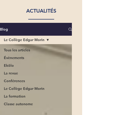
ACTUALITÉS
Blog
Le Collège Edgar Morin
Tous les articles
Évènements
Ekölo
La revue
Conférences
Le Collège Edgar Morin
La formation
Classe autonome