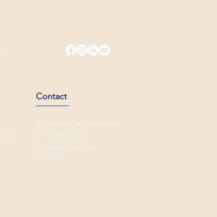
é
Contact
S'inscrire à la newsletter
kölo)
Nous soutenir
On parle de nous
Contact