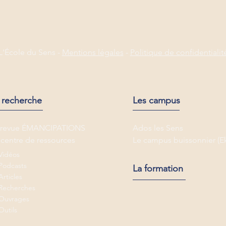
L'École du Sens -
Mentions légales
-
Politique de confidentialit
 recherche
Les campus
 revue ÉMANCIPATIONS
Ados les Sens
 centre de ressources
Le campus buissonnier (E
Vidéos
Podcasts
La formation
Articles
Recherches
Ouvrages
Outils