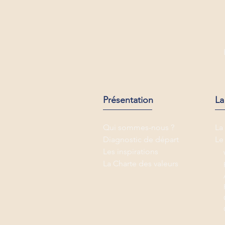
Présentation
La
Qui sommes-nous ?
La
Diagnostic de départ
Le
Les inspirations
La Charte des valeurs