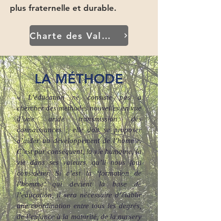
plus fraternelle et durable.
Charte des Valeurs
LA MÉTHODE
« L’éducation ne consiste pas à
chercher des méthodes nouvelles en vue
d’une aride transmission des
connaissances ; elle doit se proposer
d’aider au développement de l’homme.
C’est par conséquent, la vie humaine, la
vie dans ses valeurs, qu’il nous faut
considérer. Si c’est la ‘formation de
l’homme’ qui devient la base de
l’éducation, il sera nécessaire d’établir
une coordination entre tous les degrés,
de l’enfance à la maturité, de la nursery