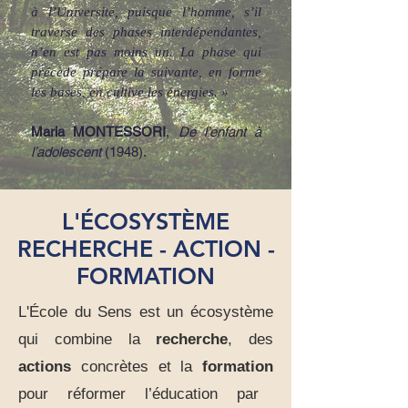
à l’Université, puisque l’homme, s’il
traverse des phases interdépendantes,
n’en est pas moins un. La phase qui
précède prépare la suivante, en forme
les bases, en cultive les énergies. »
Maria MONTESSORI
,
De l’enfant à
l’adolescent
(1948).
L'ÉCOSYSTÈME
RECHERCHE - ACTION -
FORMATION
L'
École
du Sens est un écosystème
qui combin
e la
recherche
, des
actions
concrètes et la
formation
pour réformer l’éducation par